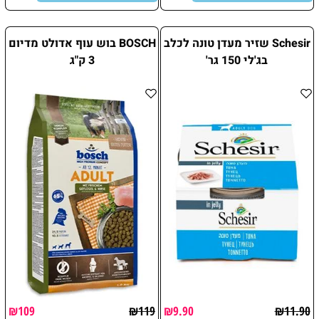
Schesir שזיר מעדן טונה לכלב
BOSCH בוש עוף אדולט מדיום
בג'לי 150 גר'
3 ק"ג
₪
109
₪
119
₪
9.90
₪
11.90