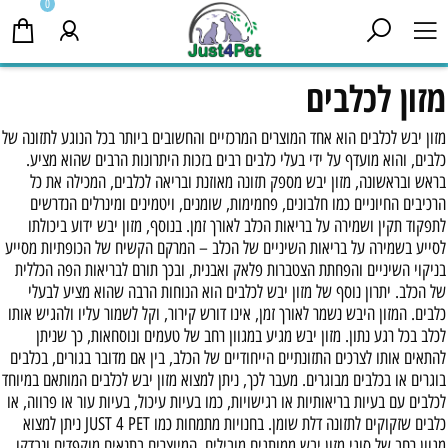
0
מזון לכלבים
מזון יבש לכלבים הוא אחד המוצרים המרכזיים והחשובים ביותר בכל הנוגע לתזונה של
כלבים, והוא מועדף על ידי בעלי כלבים רבים בזכות היתרונות הרבים שהוא מציע.
בראש ובראשונה, מזון יבש מספק תזונה מאוזנת ובריאה לכלבים, המכילה את כל
הרכיבים החיוניים כמו חלבונים, פחמימות, שומנים, ויטמינים ומינרלים הנדרשים
לתפקוד תקין ושמירה על בריאות הכלב לאורך זמן. בנוסף, מזון יבש ידוע ביכולתו
לסייע בשמירה על בריאות השיניים של הכלב – המרקם הקשיח של הכופתיות מסייע
בניקוי השיניים והפחתת הצטברות פלאק ואבנית, ובכך תורם לבריאות הפה הכללית
של הכלב. יתרון נוסף של מזון יבש לכלבים הוא הנוחות הרבה שהוא מציע לבעלי
כלבים. המזון היבש נשמר לאורך זמן, אינו דורש קירור, וקל לשמור עליו ולהגיש אותו
לכלב בכל רגע נתון. מזון יבש מגיע במגוון רחב של טעמים ונוסחאות, כך שניתן
להתאים אותו לצרכים התזונתיים הייחודיים של הכלב, בין אם מדובר בגורים, בכלבים
בוגרים או בכלבים מבוגרים. מעבר לכך, ניתן למצוא מזון יבש לכלבים המותאם במיוחד
לכלבים עם בעיות בריאותיות או רגישויות, כמו בעיות עיכול, בעיות עור או פרווה, או
כלבים שזקוקים לתזונה דלת שומן. בחנויות מתמחות כמו JUST 4 PET ניתן למצוא
מגוון רחב של סוגי מזון יבש ממותגים מובילים, המיוצרים בתנאים מוקפדים ונבדקו