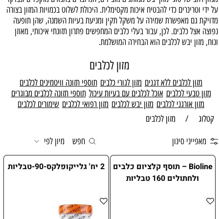
על ידי וטרינרים כדי להבטיח איכות מקסימלית. היכולת לשלוט בכמויות המזון בצורה
מדויקת גם מאפשרת שמירה על משקל תקין ומניעת בעיות השמנה, שהן תופעה
נפוצה אצל כלבים. לכן, עבור בעלי כלבים המחפשים פתרון תזונתי איכותי, מאוזן
ונוח, מזון יבש לכלבים הוא הבחירה המושלמת.
מזון לכלבים
מזון לכלבים ללא דגנים
מזון לגורי כלבים
תוספי תזונה וויטמינים לכלבים
מזון טבעי לכלבים
אוכל לכלבים עם בעיות עיכול
תוספי תזונה לכלבים מבוגרים
מזון אורגני לכלבים
מזון יבש לכלבים
מזון רפואי לכלבים
שימורים לכלבים
קטלוג
/
מזון לכלבים
מאפייני סינון
חפש
מיון לפי
Bioline – תוסף קלציום כלבים
2 יח' גלייקופלקס-90-טבליות
ולחתולים 160 טבליות